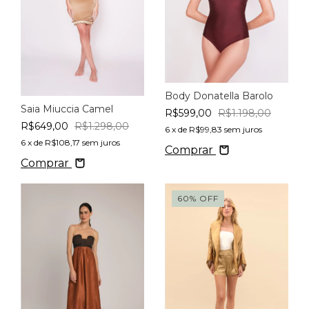
Body Donatella Barolo
Saia Miuccia Camel
R$599,00
R$1.198,00
R$649,00
R$1.298,00
6
x de
R$99,83
sem juros
6
x de
R$108,17
sem juros
Comprar
Comprar
60
%
OFF