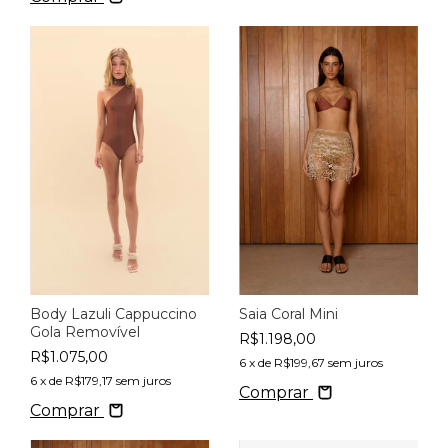
Saia Coral Mini
Body Lazuli Cappuccino
Gola Removível
R$1.198,00
R$1.075,00
6
x de
R$199,67
sem juros
6
x de
R$179,17
sem juros
Comprar
Comprar