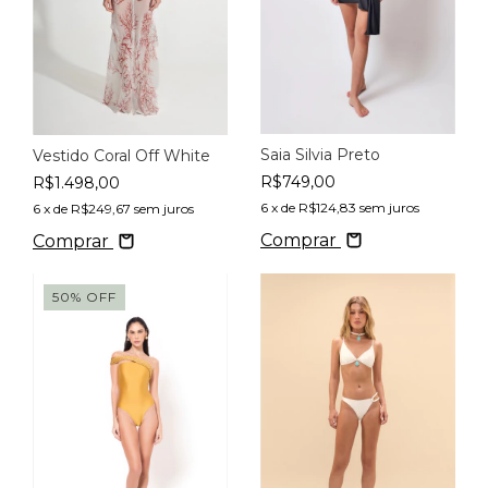
Saia Silvia Preto
Vestido Coral Off White
R$749,00
R$1.498,00
6
x de
R$124,83
sem juros
6
x de
R$249,67
sem juros
Comprar
Comprar
50
%
OFF