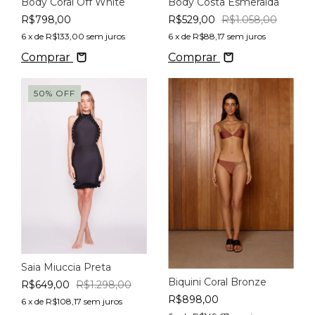
Body Costa Esmeralda
Body Coral Off White
R$529,00
R$1.058,00
R$798,00
6
x de
R$88,17
sem juros
6
x de
R$133,00
sem juros
Comprar
Comprar
50
%
OFF
Saia Miuccia Preta
Biquini Coral Bronze
R$649,00
R$1.298,00
R$898,00
6
x de
R$108,17
sem juros