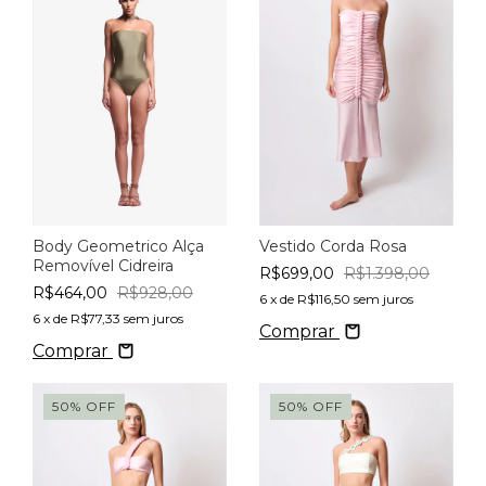
Vestido Corda Rosa
Body Geometrico Alça
Removível Cidreira
R$699,00
R$1.398,00
R$464,00
R$928,00
6
x de
R$116,50
sem juros
6
x de
R$77,33
sem juros
Comprar
Comprar
50
%
OFF
50
%
OFF