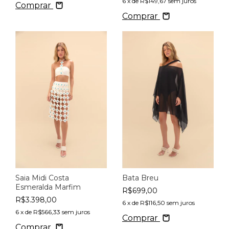
6
x de
R$149,67
sem juros
Comprar
Comprar
Saia Midi Costa
Bata Breu
Esmeralda Marfim
R$699,00
R$3.398,00
6
x de
R$116,50
sem juros
6
x de
R$566,33
sem juros
Comprar
Comprar