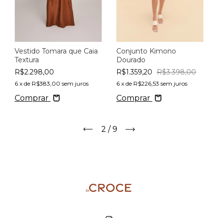
Vestido Tomara que Caia
Conjunto Kimono
Textura
Dourado
R$2.298,00
R$1.359,20
R$3.398,00
6
x de
R$383,00
sem juros
6
x de
R$226,53
sem juros
Comprar
Comprar
2
/
9