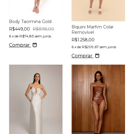
Body Taormina Gold
Biquini Marfim Colar
R$449,00
R$898,00
Removível
6
x de
R$74,83
sem juros
R$1.258,00
Comprar
6
x de
R$209,67
sem juros
Comprar