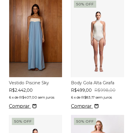
50
%
OFF
Vestido Piscine Sky
Body Gola Alta Girafa
R$2.442,00
R$499,00
R$998,00
6
x de
R$407,00
sem juros
6
x de
R$83,17
sem juros
Comprar
Comprar
50
%
OFF
50
%
OFF