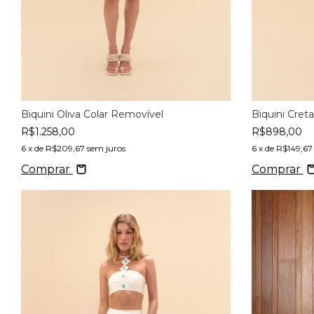
Biquini Oliva Colar Removível
Biquini Cret
R$1.258,00
R$898,00
6
x de
R$209,67
sem juros
6
x de
R$149,67
Comprar
Comprar