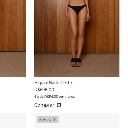
Biquini Basic Preto
R$698,00
6
x de
R$116,33
sem juros
Comprar
50
%
OFF