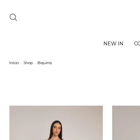
NEW IN
C
Início
.
Shop
.
Biquínis