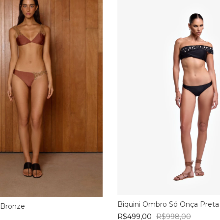
Biquini Ombro Só Onça Preta
l Bronze
R$499,00
R$998,00