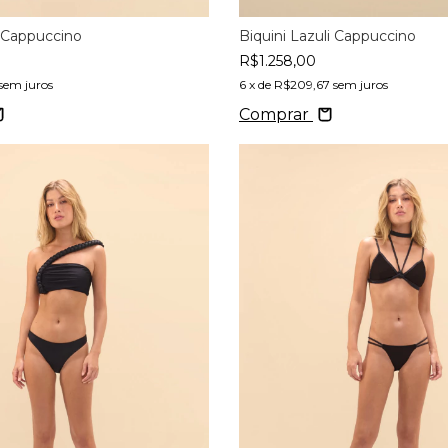
 Cappuccino
Biquini Lazuli Cappuccino
R$1.258,00
sem juros
6
x de
R$209,67
sem juros
Comprar