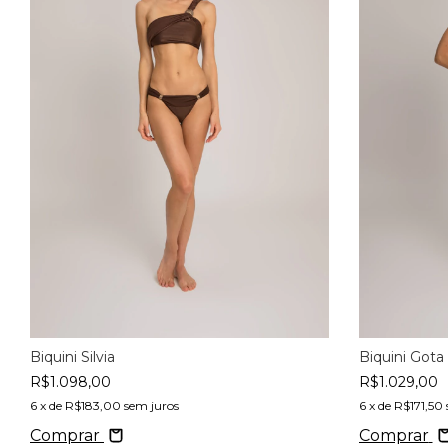
Biquini Gota
Biquini Silvia
R$1.029,00
R$1.098,00
6
x de
R$171,50
6
x de
R$183,00
sem juros
Comprar
Comprar