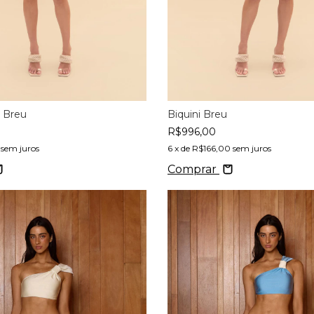
a Breu
Biquini Breu
R$996,00
sem juros
6
x de
R$166,00
sem juros
Comprar