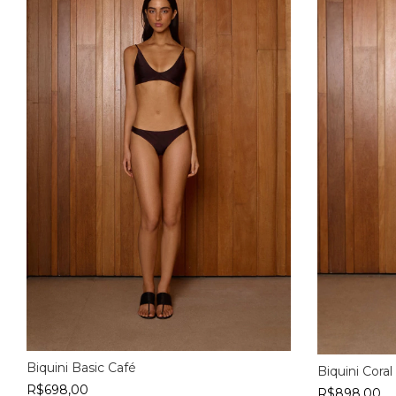
Biquini Basic Café
Biquini Cora
R$698,00
R$898,00