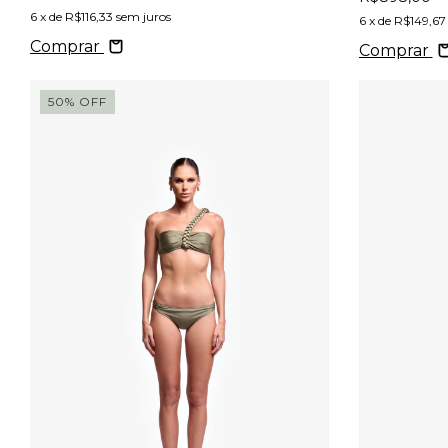
6
x de
R$116,33
sem juros
6
x de
R$149,67
Comprar
Comprar
50
%
OFF