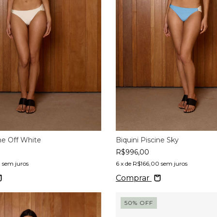
ine Off White
Biquini Piscine Sky
R$996,00
0
sem juros
6
x de
R$166,00
sem juros
Comprar
50
%
OFF