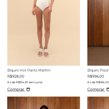
Biquini Pisc
Biquini Hot Pants Marfim
R$996,00
R$928,00
6
x de
R$166,0
6
x de
R$154,67
sem juros
Comprar
Comprar