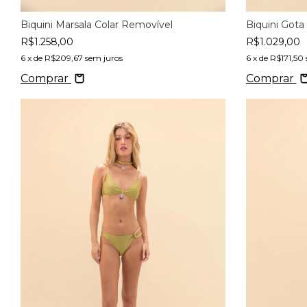
Biquini Marsala Colar Removível
Biquini Gota
R$1.258,00
R$1.029,00
6
x de
R$209,67
sem juros
6
x de
R$171,50
Comprar
Comprar