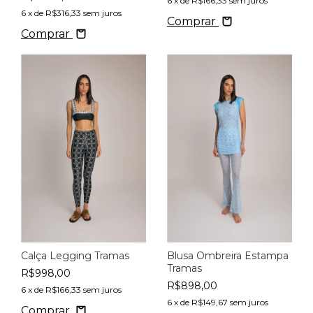
6
x de
R$166,33
sem juros
6
x de
R$316,33
sem juros
Comprar
Comprar
Calça Legging Tramas
Blusa Ombreira Estampa
Tramas
R$998,00
R$898,00
6
x de
R$166,33
sem juros
6
x de
R$149,67
sem juros
Comprar