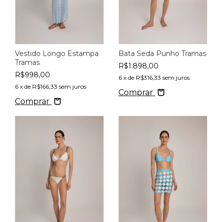
Vestido Longo Estampa
Bata Seda Punho Tramas
Tramas
R$1.898,00
R$998,00
6
x de
R$316,33
sem juros
6
x de
R$166,33
sem juros
Comprar
Comprar