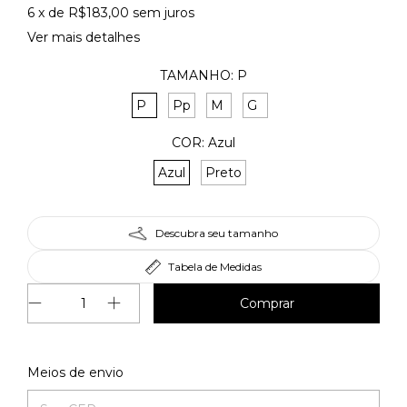
6
x de
R$183,00
sem juros
Ver mais detalhes
TAMANHO:
P
P
Pp
M
G
COR:
Azul
Azul
Preto
Descubra seu tamanho
Tabela de Medidas
Alterar CEP
Entregas para o CEP:
Meios de envio