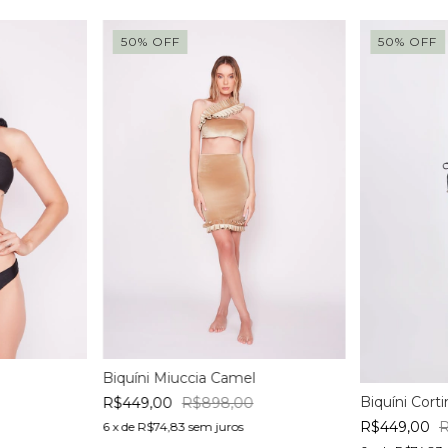
50
%
OFF
50
%
OFF
Biquíni Miuccia Camel
Biquíni Cort
R$449,00
R$898,00
R$449,00
6
x de
R$74,83
sem juros