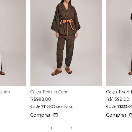
azado
Calça Textura Capri
Calça Tweed
R$998,00
R$1.398,00
6
x de
R$166,33
sem juros
6
x de
R$233,0
Comprar
Comprar