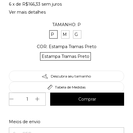
6
x de
R$166,33
sem juros
Ver mais detalhes
TAMANHO:
P
P
M
G
COR:
Estampa Tramas Preto
Estampa Tramas Preto
Descubra seu tamanho
Tabela de Medidas
Alterar CEP
Entregas para o CEP:
Meios de envio