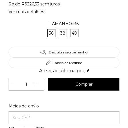
6
x de
R$226,53
sem juros
Ver mais detalhes
TAMANHO:
36
36
38
40
Descubra seu tamanho
Tabela de Medidas
Atenção, última peça!
Alterar CEP
Entregas para o CEP:
Meios de envio