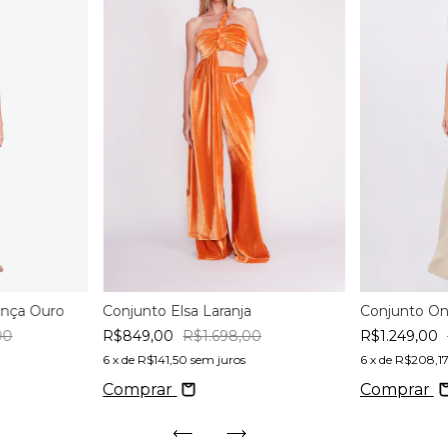
Conjunto O
Onça Ouro
Conjunto Elsa Laranja
R$1.249,00
00
R$849,00
R$1.698,00
6
x de
R$208,1
6
x de
R$141,50
sem juros
Comprar
Comprar