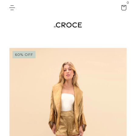
0
60
%
OFF