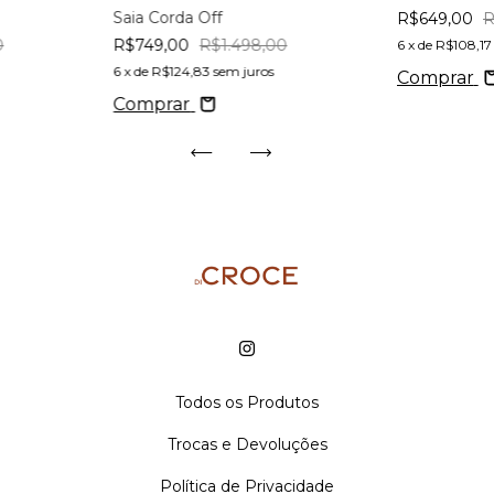
Saia Corda Off
R$649,00
R
0
R$749,00
R$1.498,00
6
x de
R$108,17
6
x de
R$124,83
sem juros
Comprar
Comprar
Todos os Produtos
Trocas e Devoluções
Política de Privacidade