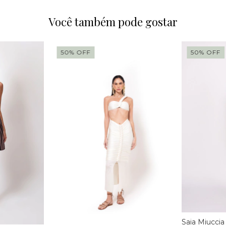
Você também pode gostar
50
%
OFF
50
%
OFF
Saia Miuccia