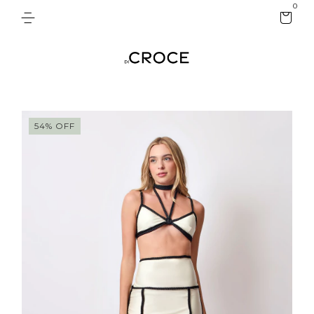
0
54
%
OFF