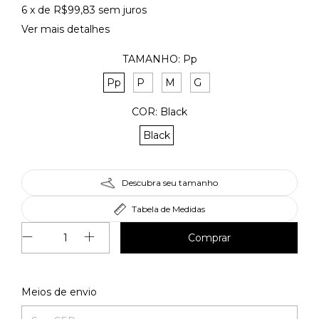
6
x de
R$99,83
sem juros
Ver mais detalhes
TAMANHO:
Pp
Pp
P
M
G
COR:
Black
Black
Descubra seu tamanho
Tabela de Medidas
Alterar CEP
Entregas para o CEP:
Meios de envio