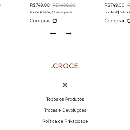
0
R$749,00
R$1.498,00
R$749,00
R
6
x de
R$124,83
sem juros
6
x de
R$124,8
Comprar
Comprar
Todos os Produtos
Trocas e Devoluções
Política de Privacidade