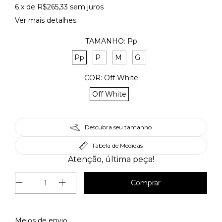
6
x de
R$265,33
sem juros
Ver mais detalhes
TAMANHO:
Pp
Pp
P
M
G
COR:
Off White
Off White
Descubra seu tamanho
Tabela de Medidas
Atenção, última peça!
Alterar CEP
Entregas para o CEP:
Meios de envio