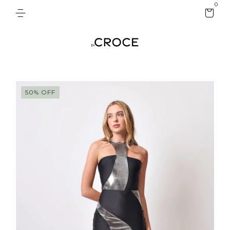
0
50
%
OFF