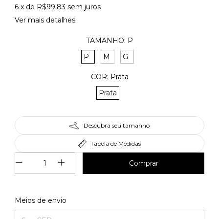
6
x de
R$99,83
sem juros
Ver mais detalhes
TAMANHO:
P
P
M
G
COR:
Prata
Prata
Descubra seu tamanho
Tabela de Medidas
Alterar CEP
Entregas para o CEP:
Meios de envio