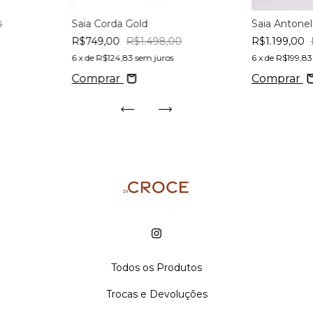
Saia Corda Gold
Saia Antonel
0
R$749,00
R$1.498,00
R$1.199,00
6
x de
R$124,83
sem juros
6
x de
R$199,83
Comprar
Comprar
Todos os Produtos
Trocas e Devoluções