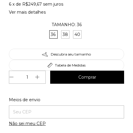
6
x de
R$249,67
sem juros
Ver mais detalhes
TAMANHO:
36
36
38
40
Descubra seu tamanho
Tabela de Medidas
Alterar CEP
Entregas para o CEP:
Meios de envio
Não sei meu CEP