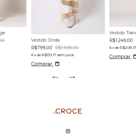
age
Vestido Tra
Vestido Onda
00
R$1.249,00
R$799,00
R$1.598,00
6
x de
R$208,1
6
x de
R$133,17
sem juros
Comprar
Comprar