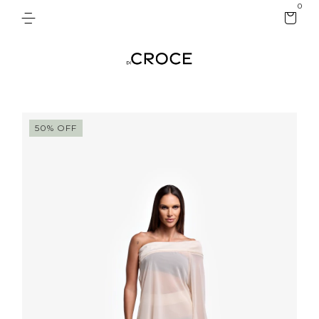
0
50
%
OFF