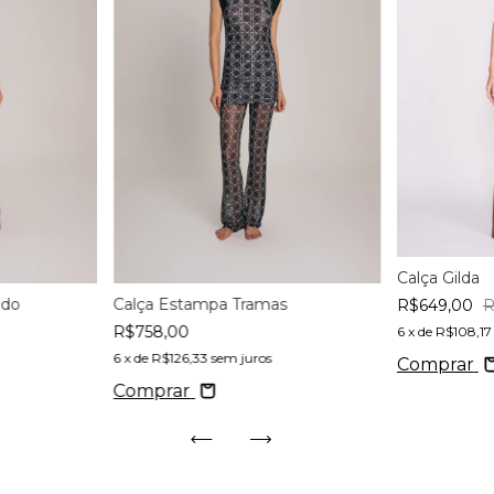
Calça Gilda
Calça Estampa Tramas
ado
R$649,00
R
R$758,00
6
x de
R$108,17
6
x de
R$126,33
sem juros
Comprar
Comprar