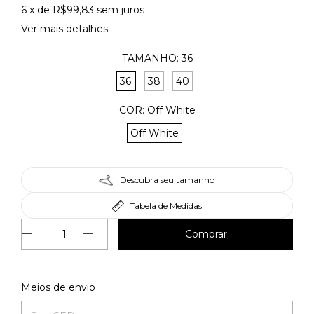
6
x de
R$99,83
sem juros
Ver mais detalhes
TAMANHO:
36
36
38
40
COR:
Off White
Off White
Descubra seu tamanho
Tabela de Medidas
Alterar CEP
Entregas para o CEP:
Meios de envio